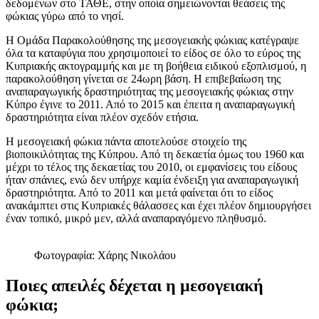
δεδομένων στο ΤΑΘΕ, στην οποία σημειώνονται θεάσεις της
φώκιας γύρω από το νησί.
Η Ομάδα Παρακολούθησης της μεσογειακής φώκιας κατέγραψε
όλα τα καταφύγια που χρησιμοποιεί το είδος σε όλο το εύρος της
Κυπριακής ακτογραμμής και με τη βοήθεια ειδικού εξοπλισμού, η
παρακολούθηση γίνεται σε 24ωρη βάση. Η επιβεβαίωση της
αναπαραγωγικής δραστηριότητας της μεσογειακής φώκιας στην
Κύπρο έγινε το 2011. Από το 2015 και έπειτα η αναπαραγωγική
δραστηριότητα είναι πλέον σχεδόν ετήσια.
Η μεσογειακή φώκια πάντα αποτελούσε στοιχείο της
βιοποικιλότητας της Κύπρου. Από τη δεκαετία όμως του 1960 και
μέχρι το τέλος της δεκαετίας του 2010, οι εμφανίσεις του είδους
ήταν σπάνιες, ενώ δεν υπήρχε καμία ένδειξη για αναπαραγωγική
δραστηριότητα. Από το 2011 και μετά φαίνεται ότι το είδος
ανακάμπτει στις Κυπριακές θάλασσες και έχει πλέον δημιουργήσει
έναν τοπικό, μικρό μεν, αλλά αναπαραγόμενο πληθυσμό.
Φωτογραφία: Χάρης Νικολάου
Ποιες απειλές δέχεται η μεσογειακή
φώκια;