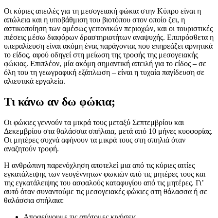
Οι κύριες απειλές για τη μεσογειακή φώκια στην Κύπρο είναι η
απώλεια και η υποβάθμιση του βιοτόπου στον οποίο ζει, η
αστικοποίηση των αμέσως γειτονικών περιοχών, και οι τουριστικές
πιέσεις μέσω διαφόρων δραστηριοτήτων αναψυχής. Επιπρόσθετα η
υπεραλίευση είναι ακόμη ένας παράγοντας που επηρεάζει αρνητικά
το είδος, αφού οδηγεί στη μείωση της τροφής της μεσογειακής
φώκιας. Επιπλέον, μία ακόμη σημαντική απειλή για το είδος – σε
όλη του τη γεωγραφική εξάπλωση – είναι η τυχαία παγίδευση σε
αλιευτικά εργαλεία.
Τι κάνω αν δω φώκια;
Οι φώκιες γεννούν τα μικρά τους μεταξύ Σεπτεμβρίου και
Δεκεμβρίου στα θαλάσσια σπήλαια, μετά από 10 μήνες κυοφορίας.
Οι μητέρες συχνά αφήνουν τα μικρά τους στη σπηλιά όταν
αναζητούν τροφή.
Η ανθρώπινη παρενόχληση αποτελεί μια από τις κύριες αιτίες
εγκατάλειψης των νεογέννητων φωκιών από τις μητέρες τους και
της εγκατάλειψης του ασφαλούς καταφυγίου από τις μητέρες. Γι’
αυτό όταν συναντούμε τις μεσογειακές φώκιες στη θάλασσα ή σε
θαλάσσια σπήλαια:
Αποφεύγουμε τις απότομες κινήσεις,