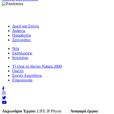
Δομή και Στόχοι
Δράσεις
Παραδοτέα
Συνεργάτες
Νέα
Εκδηλώσεις
Ιστολόγιο
Τί είναι το δίκτυο Natura 2000
Οφέλη
Συχνές Ερωτήσεις
Επικοινωνία
Ακρωνύμιο Έργου:
LIFE IP Physis
|
Αναφορά έργου: