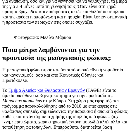
για ανάπαυση, όσο και για να γεννήσει και να γαλουχήσει τα μικρά
της για 3-4 μήνες μετά τη γέννησή τους. Όταν είναι στη ξηρά
προτιμά βραχώδεις και δυσπρόσιτες ακτές και θαλάσσια σπήλαια
και της αρέσει η απομόνωση και η ησυχία. Είναι λοιπόν σημαντική
η προστασία των περιοχών στις οποίες συχνάζει.
Φωτογραφία: Μελίνα Μάρκου
Ποια μέτρα λαμβάνονται για την
προστασία της μεσογειακής φώκιας;
Η μεσογειακή φώκια προστατεύεται τόσο από εθνική νομοθεσία
και κανονισμούς, όσο και από Κοινοτικές Οδηγίες και
Πρωτόκολλα.
Το
Τμήμα Αλιείας και Θαλασσίων Ερευνών
(ΤΑΘΕ) είναι το
άμεσα υπεύθυνο κυβερνητικό τμήμα για την προστασία της
Monachus monachus
στην Κύπρο. Στη χώρα μας εφαρμόζεται
πρόγραμμα παρακολούθησης από το 2010 με επισκέψεις στις
θαλάσσιες σπηλιές, σημειώνοντας την παρουσία ή απουσία φώκιας,
καθώς και τυχόν σημάδια χρήσης της σπηλιάς από φώκιες (π.χ.
ίχνη, περιττώματα, χαρακτηριστική έντονη μυρωδιά κλπ), αλλά και
τοποθέτηση φωτοπαγίδων. Επιπρόσθετα, διατηρείται βάση