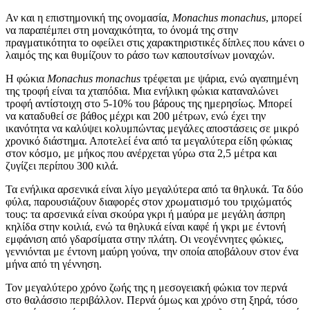
Αν και η επιστημονική της ονομασία,
Monachus monachus
, μπορεί
να παραπέμπει στη μοναχικότητα, το όνομά της στην
πραγματικότητα το οφείλει στις χαρακτηριστικές δίπλες που κάνει ο
λαιμός της και θυμίζουν το ράσο των καπουτσίνων μοναχών.
Η φώκια
Monachus monachus
τρέφεται με ψάρια, ενώ αγαπημένη
της τροφή είναι τα χταπόδια. Μια ενήλικη φώκια καταναλώνει
τροφή αντίστοιχη στο 5-10% του βάρους της ημερησίως. Μπορεί
να καταδυθεί σε βάθος μέχρι και 200 μέτρων, ενώ έχει την
ικανότητα να καλύψει κολυμπώντας μεγάλες αποστάσεις σε μικρό
χρονικό διάστημα. Αποτελεί ένα από τα μεγαλύτερα είδη φώκιας
στον κόσμο, με μήκος που ανέρχεται γύρω στα 2,5 μέτρα και
ζυγίζει περίπου 300 κιλά.
Τα ενήλικα αρσενικά είναι λίγο μεγαλύτερα από τα θηλυκά. Τα δύο
φύλα, παρουσιάζουν διαφορές στον χρωματισμό του τριχώματός
τους: τα αρσενικά είναι σκούρα γκρι ή μαύρα με μεγάλη άσπρη
κηλίδα στην κοιλιά, ενώ τα θηλυκά είναι καφέ ή γκρι με έντονή
εμφάνιση από γδαρσίματα στην πλάτη. Οι νεογέννητες φώκιες,
γεννιόνται με έντονη μαύρη γούνα, την οποία αποβάλουν στον ένα
μήνα από τη γέννηση.
Τον μεγαλύτερο χρόνο ζωής της η μεσογειακή φώκια τον περνά
στο θαλάσσιο περιβάλλον. Περνά όμως και χρόνο στη ξηρά, τόσο