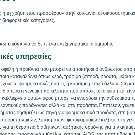
ς ή τη χρήση που προσφέρουν στην κοινωνία, οι οικοσυστημικ
ς διαφορετικές κατηγορίες.
άνω εικόνα
για να δείτε ένα επεξηγηματικό infographic.
ικές υπηρεσίες
 οφέλη ή προϊόντα που μπορεί να αποκτήσει ο άνθρωπος από 
ποία καταναλώνει όπως νερό, τρόφιμα (σιτηρά, φρούτα, ψάρια κ
 ξυλεία, φαρμακευτικές ουσίες ή καύσιμα μεταξύ άλλων. Στη κ
ι, ιδιαίτερα η γενετική ποικιλότητα που υπάρχει στη φύση και είν
 καλλιέργεια φυτών αφού μπορεί να ενισχύσει την ανθεκτικότητ
λοντικούς παράγοντες αλλά και στα παράσιτα. Επιπλέον, γενετι
ήματα χρησιμεύει ως πηγή για φαρμακευτικά προϊόντα, στη βιο
πορρυπαντικών, λιπασμάτων, φυτοφαρμάκων κτλ) και στη γενετ
για τη θεραπεία διαβητικών, αυξητικής ορμόνης για την αντιμε
ρησης, παραγωγή εμβολίων κατά του AIDS, της ηπατίτιδας Α, Β