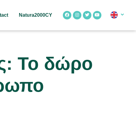
tact
Natura2000CY
ς: Το δώρο
θρωπο