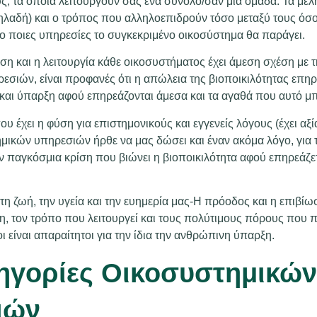
υς, τα οποία λειτουργούν σας ένα σύνολο/σαν μία ομάδα. Τα μέ
δηλαδή) και ο τρόπος που αλληλοεπιδρούν τόσο μεταξύ τους όσο
το ποιες υπηρεσίες το συγκεκριμένο οικοσύστημα θα παράγει.
η και η λειτουργία κάθε οικοσυστήματος έχει άμεση σχέση με 
σιών, είναι προφανές ότι η απώλεια της βιοποικιλότητας επηρ
και ύπαρξη αφού επηρεάζονται άμεσα και τα αγαθά που αυτό μπ
υ έχει η φύση για επιστημονικούς και εγγενείς λόγους (έχει αξί
μικών υπηρεσιών ήρθε να μας δώσει και έναν ακόμα λόγο, για 
 παγκόσμια κρίση που βιώνει η βιοποικιλότητα αφού επηρεάζετ
τη ζωή, την υγεία και την ευημερία μας-Η πρόοδος και η επιβί
η, τον τρόπο που λειτουργεί και τους πολύτιμους πόρους που π
ι είναι απαραίτητοι για την ίδια την ανθρώπινη ύπαρξη.
τηγορίες Οικοσυστημικών
ιών