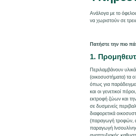
Ανάλογα με το όφελο
να χωριστούν σε τρει
Πατήστε την πιο π
1. Προμηθευτ
Περιλαμβάνουν υλικά
(οικοσυστήματα) τα ο
όπως για παράδειγμα,
και οι γενετικοί πόρο
εκτροφή ζώων και την
σε δυσμενείς περιβαλ
διαφορετικά οικοσυστ
(παραγωγή τροφών, α
παραγωγή Ινσουλίνης 
αναπτυξιακής καθυστέ