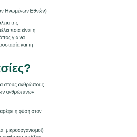
 των Ηνωμένων Εθνών)
ώλεια της
λει ποια είναι η
όπος για να
ροστασία και τη
εσίες?
ατα στους ανθρώπους
 των ανθρώπινων
παρέχει η φύση στον
αι μικροοργανισμοί)