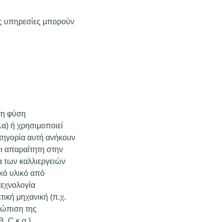
ές υπηρεσίες μπορούν
τη φύση
.α) ή χρησιμοποιεί
ατηγορία αυτή ανήκουν
αι απαραίτητη στην
α των καλλιεργειών
κό υλικό από
τεχνολογία
ική μηχανική (π.χ.
τώπιση της
, C κ.α.)