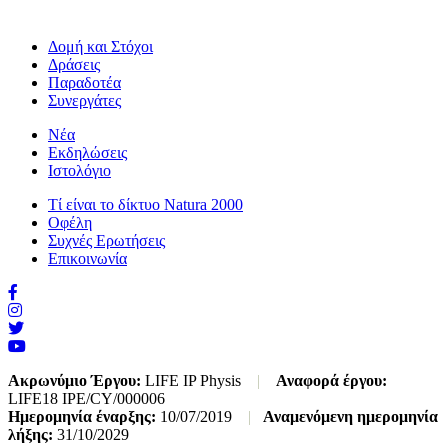
Δομή και Στόχοι
Δράσεις
Παραδοτέα
Συνεργάτες
Νέα
Εκδηλώσεις
Ιστολόγιο
Τί είναι το δίκτυο Natura 2000
Οφέλη
Συχνές Ερωτήσεις
Επικοινωνία
Ακρωνύμιο Έργου:
LIFE IP Physis
|
Αναφορά έργου:
LIFE18 IPE/CY/000006
Ημερομηνία έναρξης:
10/07/2019
|
Αναμενόμενη ημερομηνία
λήξης:
31/10/2029