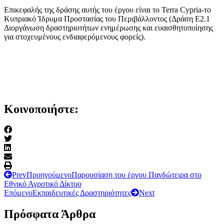
Επικεφαλής της δράσης αυτής του έργου είναι το Terra Cypria-το
Κυπριακό Ίδρυμα Προστασίας του Περιβάλλοντος (Δράση Ε2.1
Διοργάνωση δραστηριοτήτων ενημέρωσης και ευαισθητοποίησης
για στοχευμένους ενδιαφερόμενους φορείς).
Κοινοποιήστε:
Prev
Προηγούμενο
Παρουσίαση του έργου Πανδώτειρα στο
Εθνικό Αγροτικό Δίκτυο
Επόμενο
Εκπαιδευτικές Δραστηριότητες
Next
Πρόσφατα Άρθρα