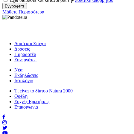
Έχω διαβάσει και κατανοήσει την
πολιτική απορρήτου
Εγγραφείτε
Μάθετε Περισσότερα
Δομή και Στόχοι
Δράσεις
Παραδοτέα
Συνεργάτες
Νέα
Εκδηλώσεις
Ιστολόγιο
Τί είναι το δίκτυο Natura 2000
Οφέλη
Συχνές Ερωτήσεις
Επικοινωνία