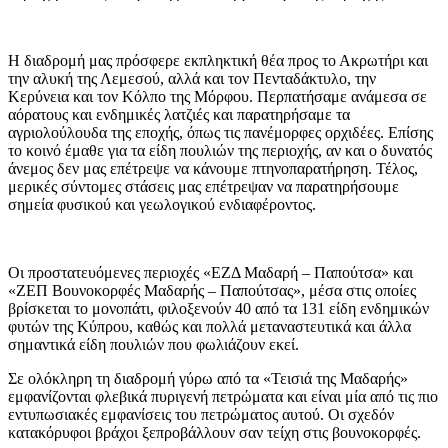
Η διαδρομή μας πρόσφερε εκπληκτική θέα προς το Ακρωτήρι και
την αλυκή της Λεμεσού, αλλά και τον Πενταδάκτυλο, την
Κερύνεια και τον Κόλπο της Μόρφου. Περπατήσαμε ανάμεσα σε
αόρατους και ενδημικές λατζιές και παρατηρήσαμε τα
αγριολούλουδα της εποχής, όπως τις πανέμορφες ορχιδέες. Επίσης
το κοινό έμαθε για τα είδη πουλιών της περιοχής, αν και ο δυνατός
άνεμος δεν μας επέτρεψε να κάνουμε πτηνοπαρατήρηση. Τέλος,
μερικές σύντομες στάσεις μας επέτρεψαν να παρατηρήσουμε
σημεία φυσικού και γεωλογικού ενδιαφέροντος.
Οι προστατευόμενες περιοχές «ΕΖΔ Μαδαρή – Παπούτσα» και
«ΖΕΠ Βουνοκορφές Μαδαρής – Παπούτσας», μέσα στις οποίες
βρίσκεται το μονοπάτι, φιλοξενούν 40 από τα 131 είδη ενδημικών
φυτών της Κύπρου, καθώς και πολλά μεταναστευτικά και άλλα
σημαντικά είδη πουλιών που φωλιάζουν εκεί.
Σε ολόκληρη τη διαδρομή γύρω από τα «Τεισιά της Μαδαρής»
εμφανίζονται φλεβικά πυριγενή πετρώματα και είναι μία από τις πιο
εντυπωσιακές εμφανίσεις του πετρώματος αυτού. Οι σχεδόν
κατακόρυφοι βράχοι ξεπροβάλλουν σαν τείχη στις βουνοκορφές.