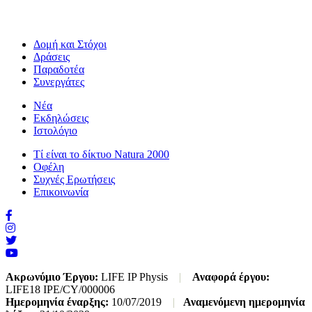
Δομή και Στόχοι
Δράσεις
Παραδοτέα
Συνεργάτες
Νέα
Εκδηλώσεις
Ιστολόγιο
Τί είναι το δίκτυο Natura 2000
Οφέλη
Συχνές Ερωτήσεις
Επικοινωνία
Ακρωνύμιο Έργου:
LIFE IP Physis
|
Αναφορά έργου:
LIFE18 IPE/CY/000006
Ημερομηνία έναρξης:
10/07/2019
|
Αναμενόμενη ημερομηνία