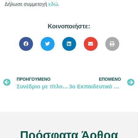
Δήλωσε συμμετοχή
εδώ
.
Κοινοποιήστε:
ΠΡΟΗΓΟΎΜΕΝΟ
ΕΠΌΜΕΝΟ
Συνέδριο με τίτλο «Λύσεις βασισμένες στη φύση για την προσαρμογή και την ανθεκτικότητα διαφόρων τύπων ακτών στην κλιματική αλλαγή»
3ο Εκπαιδευτικό Εργαστήρι Βιώσιμης Επιχειρηματικότητας
Πρόσφατα Άρθρα