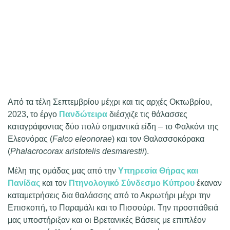
Από τα τέλη Σεπτεμβρίου μέχρι και τις αρχές Οκτωβρίου,
2023, το έργο
Πανδώτειρα
διέσχιζε τις θάλασσες
καταγράφοντας δύο πολύ σημαντικά είδη – το Φαλκόνι της
Ελεονόρας (
Falco eleonorae
) και τον Θαλασσοκόρακα
(
Phalacrocorax aristotelis desmarestii
).
Μέλη της ομάδας μας από την
Υπηρεσία Θήρας και
Πανίδας
και τον
Πτηνολογικό Σύνδεσμο Κύπρου
έκαναν
καταμετρήσεις δια θαλάσσης από το Ακρωτήρι μέχρι την
Επισκοπή, το Παραμάλι και το Πισσούρι. Την προσπάθειά
μας υποστήριξαν και οι Βρετανικές Βάσεις με επιπλέον