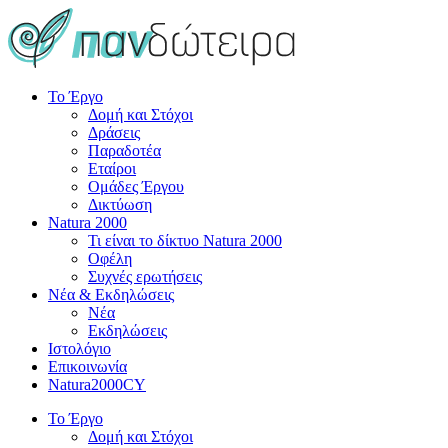
Το Έργο
Δομή και Στόχοι
Δράσεις
Παραδοτέα
Εταίροι
Ομάδες Έργου
Δικτύωση
Natura 2000
Τι είναι το δίκτυο Natura 2000
Οφέλη
Συχνές ερωτήσεις
Νέα & Εκδηλώσεις
Νέα
Εκδηλώσεις
Ιστολόγιο
Επικοινωνία
Natura2000CY
Το Έργο
Δομή και Στόχοι