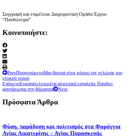
Συγγραφή και επιμέλεια: Διαχειριστική Ομάδα Έργου
“Πανδώτειρα”
Κοινοποιήστε:
Prev
Προηγούμενο
Μια βουτιά στον κόσμο της χελώνας του
γλυκού νερού
Επόμενο
Εγκαταλελειμμένα αλιευτικά εργαλεία: Παγίδες
φαντάσματα στη θάλασσα
Next
Πρόσφατα Άρθρα
Φύση, παράδοση και πολιτισμός στα Φαράγγια
Αγίας Αικατερίνης – Αγίας Παρασκευής