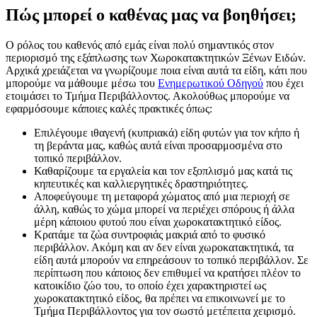
Πώς μπορεί ο καθένας μας να βοηθήσει;
Ο ρόλος του καθενός από εμάς είναι πολύ σημαντικός στον
περιορισμό της εξάπλωσης των Χωροκατακτητικών Ξένων Ειδών.
Αρχικά χρειάζεται να γνωρίζουμε ποια είναι αυτά τα είδη, κάτι που
μπορούμε να μάθουμε μέσω του
Ενημερωτικού Οδηγού
που έχει
ετοιμάσει το Τμήμα Περιβάλλοντος. Ακολούθως μπορούμε να
εφαρμόσουμε κάποιες καλές πρακτικές όπως:
Επιλέγουμε ιθαγενή (κυπριακά) είδη φυτών για τον κήπο ή
τη βεράντα μας, καθώς αυτά είναι προσαρμοσμένα στο
τοπικό περιβάλλον.
Καθαρίζουμε τα εργαλεία και τον εξοπλισμό μας κατά τις
κηπευτικές και καλλιεργητικές δραστηριότητες.
Αποφεύγουμε τη μεταφορά χώματος από μια περιοχή σε
άλλη, καθώς το χώμα μπορεί να περιέχει σπόρους ή άλλα
μέρη κάποιου φυτού που είναι χωροκατακτητικό είδος.
Κρατάμε τα ζώα συντροφιάς μακριά από το φυσικό
περιβάλλον. Ακόμη και αν δεν είναι χωροκατακτητικά, τα
είδη αυτά μπορούν να επηρεάσουν το τοπικό περιβάλλον. Σε
περίπτωση που κάποιος δεν επιθυμεί να κρατήσει πλέον το
κατοικίδιο ζώο του, το οποίο έχει χαρακτηριστεί ως
χωροκατακτητικό είδος, θα πρέπει να επικοινωνεί με το
Τμήμα Περιβάλλοντος για τον σωστό μετέπειτα χειρισμό.