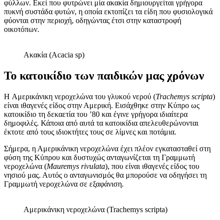
φύλλων. Εκεί που φυτρώνει μία ακακία δημιουργείται γρήγορα
πυκνή συστάδα φυτών, η οποία εκτοπίζει τα είδη που φυσιολογικά
φύονται στην περιοχή, οδηγώντας έτσι στην καταστροφή
οικοτόπων.
Ακακία (Acacia sp)
Το κατοικίδιο των παιδικών μας χρόνων
H Αμερικάνικη νεροχελώνα του γλυκού νερού (
Trachemys scripta
)
είναι ιθαγενές είδος στην Αμερική. Εισάχθηκε στην Κύπρο ως
κατοικίδιο τη δεκαετία του ’80 και έγινε γρήγορα ιδιαίτερα
δημοφιλές. Κάποια από αυτά τα κατοικίδια απελευθερώνονται
έκτοτε από τους ιδιοκτήτες τους σε λίμνες και ποτάμια.
Σήμερα, η Αμερικάνικη νεροχελώνα έχει πλέον εγκατασταθεί στη
φύση της Κύπρου και δυστυχώς ανταγωνίζεται τη Γραμμωτή
νεροχελώνα (
Mauremys rivulata
), που είναι ιθαγενές είδος του
νησιού μας. Αυτός ο ανταγωνισμός θα μπορούσε να οδηγήσει τη
Γραμμωτή νεροχελώνα σε εξαφάνιση.
Αμερικάνικη νεροχελώνα (Trachemys scripta)