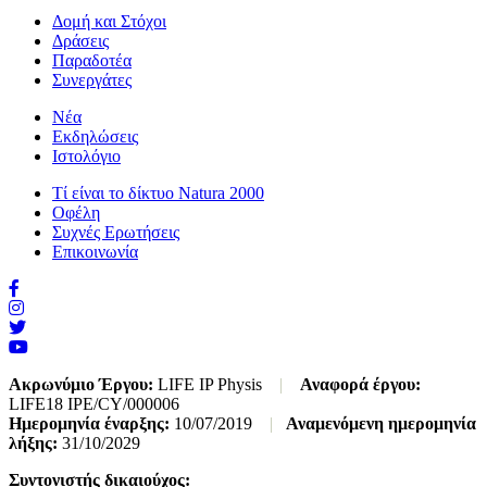
Δομή και Στόχοι
Δράσεις
Παραδοτέα
Συνεργάτες
Νέα
Εκδηλώσεις
Ιστολόγιο
Τί είναι το δίκτυο Natura 2000
Οφέλη
Συχνές Ερωτήσεις
Επικοινωνία
Ακρωνύμιο Έργου:
LIFE IP Physis
|
Αναφορά έργου:
LIFE18 IPE/CY/000006
Ημερομηνία έναρξης:
10/07/2019
|
Αναμενόμενη ημερομηνία
λήξης:
31/10/2029
Συντονιστής δικαιούχος: