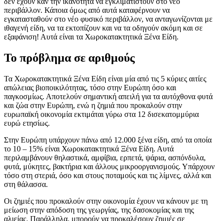
δεν έχουν καν την ικανότητα να εγκλιματιστούν στο νέο
περιβάλλον. Κάποια όμως από αυτά καταφέρνουν να
εγκατασταθούν στο νέο φυσικό περιβάλλον, να ανταγωνίζονται με
ιθαγενή είδη, να τα εκτοπίζουν και να τα οδηγούν ακόμη και σε
εξαφάνιση! Αυτά είναι τα Χωροκατακτητικά Ξένα Είδη.
Το πρόβλημα σε αριθμούς
Τα Χωροκατακτητικά Ξένα Είδη είναι μία από τις 5 κύριες αιτίες
απώλειας βιοποικιλότητας, τόσο στην Ευρώπη όσο και
παγκοσμίως. Αποτελούν σημαντική απειλή για τα αυτόχθονα φυτά
και ζώα στην Ευρώπη, ενώ η ζημιά που προκαλούν στην
ευρωπαϊκή οικονομία εκτιμάται γύρω στα 12 δισεκατομμύρια
ευρώ ετησίως.
Στην Ευρώπη υπάρχουν πάνω από 12.000 ξένα είδη, από τα οποία
το 10 – 15% είναι Χωροκατακτητικά Ξένα Είδη. Αυτά
περιλαμβάνουν θηλαστικά, αμφίβια, ερπετά, ψάρια, ασπόνδυλα,
φυτά, μύκητες, βακτήρια και άλλους μικροοργανισμούς. Υπάρχουν
τόσο στη στεριά, όσο και στους ποταμούς και τις λίμνες, αλλά και
στη θάλασσα.
Οι ζημιές που προκαλούν στην οικονομία έχουν να κάνουν με τη
μείωση στην απόδοση της γεωργίας, της δασοκομίας και της
αλιείας. Παράλληλα, μπορούν να προκαλέσουν ζημιές σε