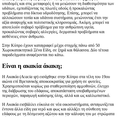
υποδομές και στις μεταφορές ή να μειώσουν τη διαθεσιμότητα των
υδάτων, εμποδίζοντας τις πλωτές οδούς ή προκαλώντας
προβλήματα στα δίκτυα υδροδότησης. Επίσης, μπορεί να
αλλοιώσουν τοπία και υδάτινα συστήματα, μειώνοντας έτσι την
αξία αναψυχής και πολιτιστικής κληρονομιάς. Ακόμη, μπορεί να
αποτελούν σοβαρό πρόβλημα για την ανθρώπινη υγεία,
προκαλώντας σοβαρές αλλεργίες, δερματικά προβλήματα και
ασθένειες στον άνθρωπο.
Στην Κύπρο έχουν καταγραφεί μέχρι στιγμής πάνω από 50
Χωροκατακτητικά Ξένα Είδη, σε ξηρά και θάλασσα. Δύο τέτοια
παραδείγματα αναφέρονται πιο κάτω.
Είναι η ακακία άκακη;
Η Ακακία (
Acacia sp
) εισάχθηκε στην Κύπρο στα τέλη του 19ου
αιώνα επί Βρετανικής αποικιοκρατίας για χρήση σε φυτείες.
Χρησιμοποιόταν κυρίως για σταθεροποίηση αμμοθινών, έλεγχο
της διάβρωσης του εδάφους, αποκατάσταση υποβαθμισμένων
περιοχών, παραγωγή καύσιμης ύλης, αλλά και ως καλλωπιστικό.
Η Ακακία εισβάλλει εύκολα σε νέα οικοσυστήματα, ανταγωνίζεται
έντονα άλλα είδη για νερό και φως και αλλάζει τη σύνθεση του
εδάφους με τη δέσμευση αζώτου και την κάλυψη του με στρώματα