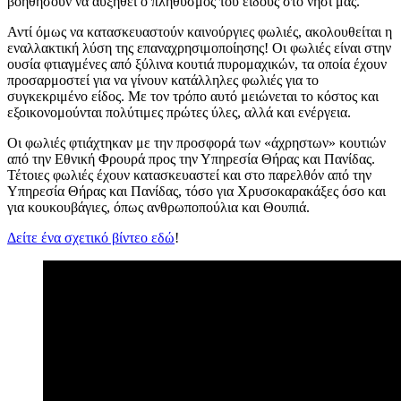
βοηθήσουν να αυξηθεί ο πληθυσμός του είδους στο νησί μας.
Αντί όμως να κατασκευαστούν καινούργιες φωλιές, ακολουθείται η
εναλλακτική λύση της επαναχρησιμοποίησης! Οι φωλιές είναι στην
ουσία φτιαγμένες από ξύλινα κουτιά πυρομαχικών, τα οποία έχουν
προσαρμοστεί για να γίνουν κατάλληλες φωλιές για το
συγκεκριμένο είδος. Με τον τρόπο αυτό μειώνεται το κόστος και
εξοικονομούνται πολύτιμες πρώτες ύλες, αλλά και ενέργεια.
Οι φωλιές φτιάχτηκαν με την προσφορά των «άχρηστων» κουτιών
από την Εθνική Φρουρά προς την Υπηρεσία Θήρας και Πανίδας.
Τέτοιες φωλιές έχουν κατασκευαστεί και στο παρελθόν από την
Υπηρεσία Θήρας και Πανίδας, τόσο για Χρυσοκαρακάξες όσο και
για κουκουβάγιες, όπως ανθρωποπούλια και Θουπιά.
Δείτε ένα σχετικό βίντεο εδώ
!