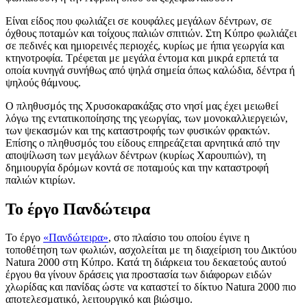
Είναι είδος που φωλιάζει σε κουφάλες μεγάλων δέντρων, σε
όχθους ποταμών και τοίχους παλιών σπιτιών. Στη Κύπρο φωλιάζει
σε πεδινές και ημιορεινές περιοχές, κυρίως με ήπια γεωργία και
κτηνοτροφία. Τρέφεται με μεγάλα έντομα και μικρά ερπετά τα
οποία κυνηγά συνήθως από ψηλά σημεία όπως καλώδια, δέντρα ή
ψηλούς θάμνους.
Ο πληθυσμός της Χρυσοκαρακάξας στο νησί μας έχει μειωθεί
λόγω της εντατικοποίησης της γεωργίας, των μονοκαλλιεργειών,
των ψεκασμών και της καταστροφής των φυσικών φρακτών.
Επίσης ο πληθυσμός του είδους επηρεάζεται αρνητικά από την
αποψίλωση των μεγάλων δέντρων (κυρίως Χαρουπιών), τη
δημιουργία δρόμων κοντά σε ποταμούς και την καταστροφή
παλιών κτιρίων.
Το έργο Πανδώτειρα
Το έργο
«Πανδώτειρα»
, στο πλαίσιο του οποίου έγινε η
τοποθέτηση των φωλιών, ασχολείται με τη διαχείριση του Δικτύου
Natura 2000 στη Κύπρο. Κατά τη διάρκεια του δεκαετούς αυτού
έργου θα γίνουν δράσεις για προστασία των διάφορων ειδών
χλωρίδας και πανίδας ώστε να καταστεί το δίκτυο Natura 2000 πιο
αποτελεσματικό, λειτουργικό και βιώσιμο.