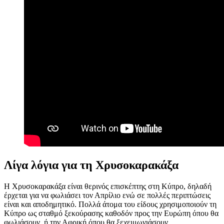
Λίγα λόγια για τη Χρυσοκαρακάξα
Η Χρυσοκαρακάξα είναι θερινός επισκέπτης στη Κύπρο, δηλαδή
έρχεται για να φωλιάσει τον Απρίλιο ενώ σε πολλές περιπτώσεις
είναι και αποδημητικό. Πολλά άτομα του είδους χρησιμοποιούν τη
Κύπρο ως σταθμό ξεκούρασης καθοδόν προς την Ευρώπη όπου θα
φωλιάσουν, ή την Αφρική όπου θα ξεχειμωνιάσουν.