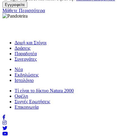
Εγγραφείτε
Μάθετε Περισσότερα
Δομή και Στόχοι
Δράσεις
Παραδοτέα
Συνεργάτες
Νέα
Εκδηλώσεις
Ιστολόγιο
Τί είναι το δίκτυο Natura 2000
Οφέλη
Συχνές Ερωτήσεις
Επικοινωνία