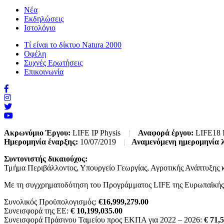
Νέα
Εκδηλώσεις
Ιστολόγιο
Τί είναι το δίκτυο Natura 2000
Οφέλη
Συχνές Ερωτήσεις
Επικοινωνία
Ακρωνύμιο Έργου:
LIFE IP Physis
|
Αναφορά έργου:
LIFE18 
Ημερομηνία έναρξης:
10/07/2019
|
Αναμενόμενη ημερομηνία 
Συντονιστής δικαιούχος:
Τμήμα Περιβάλλοντος, Υπουργείο Γεωργίας, Αγροτικής Ανάπτυξης 
Με τη συγχρηματοδότηση του Προγράμματος LIFE της Ευρωπαϊκής
Συνολικός Προϋπολογισμός:
€16,999,279.00
Συνεισφορά της ΕΕ:
€ 10,199,035.00
Συνεισφορά Πράσινου Ταμείου προς ΕΚΠΑ για 2022 – 2026:
€ 71,